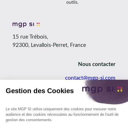
outils.
15 rue Trébois,
92300, Levallois-Perret, France
Nous contacter
contact@mgp-si.com
+33 (0)1 80 96 36 66
LinkedIn